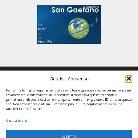
Gestisci Consenso
GRUPPO EDIMAR
Per fornire le migliori esperienze, utilizziamo tecnologie come i cookie per memorizzare
via Due Palazzi, 43 – 35136 Padova – Telefono: 049 714965 /
e/o accedere alle informazioni del dispositivo. Il consenso a queste tecnologie ci
permetterà di elaborare dati come il comportamento di navigazione o ID unici su questo
Ente Gestore: Fondazione Opera Edimar / Enti collaboratori:
sito. Non acconsentire o ritirare il consenso può influire negativamente su alcune
caratteristiche e funzioni.
Fondazione San Gaetano, Associazione Edimar, Associazione di
promozione sociale “La barchessa”
Gestisci servizi
ACCETTA