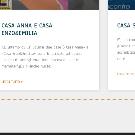
CASA ANNA E CASA
CASA 
ENZO&EMILIA
E’ una co
giovani ch
All’interno di Ca’ Edimar due case («Casa Anna» e
accredita
«Casa Enzo&Emilia» sono finalizzate ad essere
ed è
un’area di accoglienza temporanea di nuclei
mamma-figli o anche nuclei
LEGGI TUTT
LEGGI TUTTO »