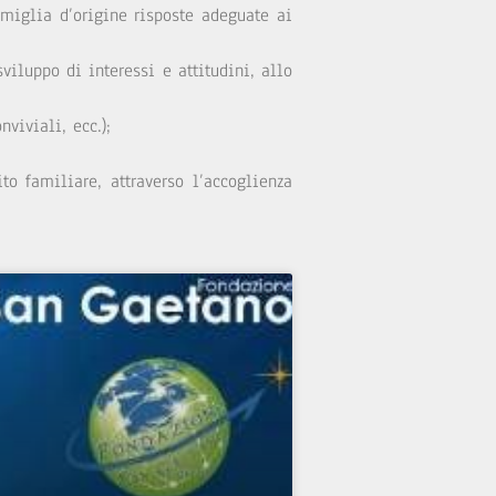
miglia d’origine risposte adeguate ai
viluppo di interessi e attitudini, allo
viviali, ecc.);
to familiare, attraverso l’accoglienza