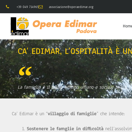
+39 049 714965
associazione@operaedimar.org
Hom
CA’ EDIMAR, L’OSPITALITÀ È U
La famiglia è il primo ambito umano e sociale in cui la 
Ca’ Edimar è un “
villaggio di famiglie
” che intende:
Sostenere le famglie in difficoltà
nell’assolvim