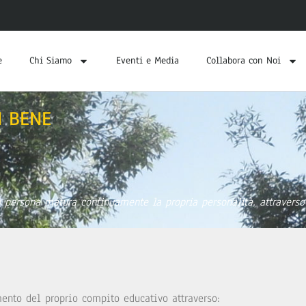
e
Chi Siamo
Eventi e Media
Collabora con Noi
N BENE
persona matura continuamente la propria personalità, attraverso 
ento del proprio compito educativo attraverso: