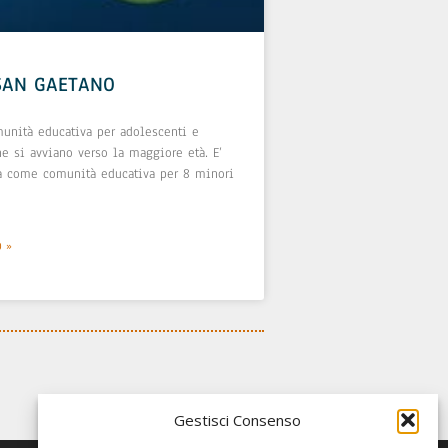
SAN GAETANO
munità educativa per adolescenti e
e si avviano verso la maggiore età. E’
ta come comunità educativa per 8 minori
O »
Gestisci Consenso