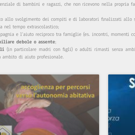
nziale di bambini e ragazzi, che non ricevono nella propria fa
o allo svolgimento dei compiti e di laboratori finalizzati allo s
ia nel tempo extrascolastico;
pagnia e l’aiuto reciproco tra famiglie (es. incontri, momenti con
miliare debole o assente
;
li
(in particolare madri con figli) o adulti rimasti senza ambi
 ambito di aiuto profesionale.