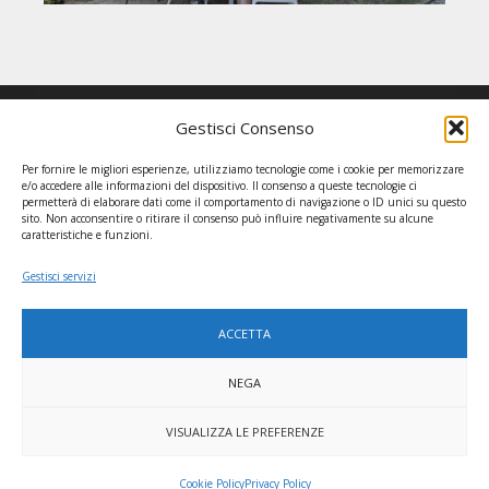
Gestisci Consenso
GRUPPO EDIMAR
Per fornire le migliori esperienze, utilizziamo tecnologie come i cookie per memorizzare
via Due Palazzi, 43 – 35136 Padova – Telefono: 049 714965 /
e/o accedere alle informazioni del dispositivo. Il consenso a queste tecnologie ci
permetterà di elaborare dati come il comportamento di navigazione o ID unici su questo
Ente Gestore: Fondazione Opera Edimar / Enti collaboratori:
sito. Non acconsentire o ritirare il consenso può influire negativamente su alcune
caratteristiche e funzioni.
Fondazione San Gaetano, Associazione Edimar, Associazione di
promozione sociale “La barchessa”
Gestisci servizi
ACCETTA
NEGA
COMPANY 2020 © ALL RIGHTS RESERVED. DESIGN BY
SGI LAB
VISUALIZZA LE PREFERENZE
Cookie Policy
Privacy Policy