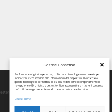
Gestisci Consenso
Per fornire le migliori esperienze, utilizziamo tecnologie come i cookie per
memorizzare e/o accedere alle informazioni del dispositivo. Il consenso a
queste tecnologie ci permetterà di elaborare dati come il comportamento di
navigazione o ID unici su questo sito. Non acconsentire o ritirare il consenso
può influire negativamente su alcune caratteristiche e funzioni.
Gaetano, Associazione Edimar,
Gestisci servizi
ACCETTA
NEGA
VISUALIZZA LE PREFERENZE