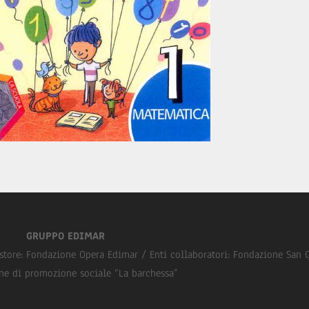
GRUPPO EDIMAR
store: Fondazione Opera Edimar / Enti collaboratori: Fondazione San 
ne di promozione sociale “La barchessa”