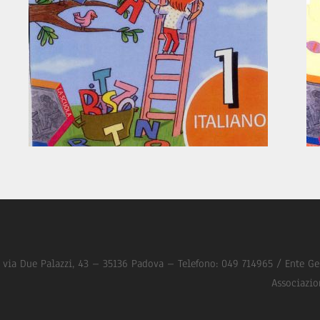
via Due Palazzi, 43 – 35136 Padova – Telefono: 049 714965 / Ente Ge
Associazio