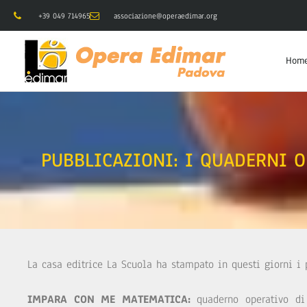
+39 049 714965
associazione@operaedimar.org
Hom
PUBBLICAZIONI: I QUADERNI O
La casa editrice La Scuola ha stampato in questi giorni i
IMPARA CON ME MATEMATICA:
quaderno operativo di 