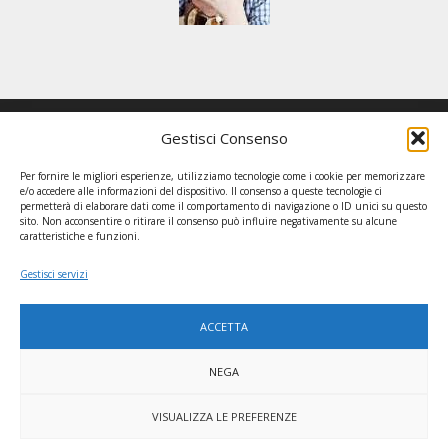
Gestisci Consenso
GRUPPO EDIMAR
Per fornire le migliori esperienze, utilizziamo tecnologie come i cookie per memorizzare
via Due Palazzi, 43 – 35136 Padova – Telefono: 049 714965 /
e/o accedere alle informazioni del dispositivo. Il consenso a queste tecnologie ci
permetterà di elaborare dati come il comportamento di navigazione o ID unici su questo
Ente Gestore: Fondazione Opera Edimar / Enti collaboratori:
sito. Non acconsentire o ritirare il consenso può influire negativamente su alcune
caratteristiche e funzioni.
Fondazione San Gaetano, Associazione Edimar, Associazione di
promozione sociale “La barchessa”
Gestisci servizi
ACCETTA
NEGA
COMPANY 2020 © ALL RIGHTS RESERVED. DESIGN BY
SGI LAB
VISUALIZZA LE PREFERENZE